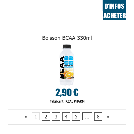
D’INFOS
ACHETER
Boisson BCAA 330ml
2,90 €
Fabricant: REAL PHARM
«
1
2
3
4
5
...
8
»