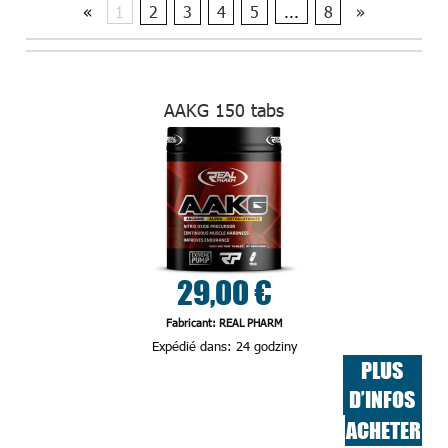
«
1
2
3
4
5
...
8
»
AAKG 150 tabs
29,00 €
Fabricant: REAL PHARM
Expédié dans:
24 godziny
PLUS
D’INFOS
ACHETER