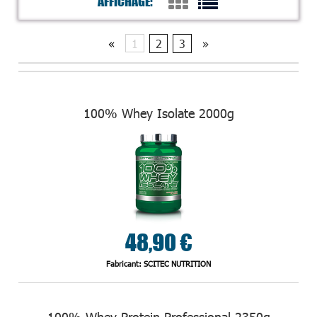
AFFICHAGE:
«
1
2
3
»
100% Whey Isolate 2000g
48,90 €
Fabricant: SCITEC NUTRITION
100% Whey Protein Professional 2350g