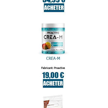
ACHETER
CREA-M
Fabricant: Proactive
19,00 €
ACHETER