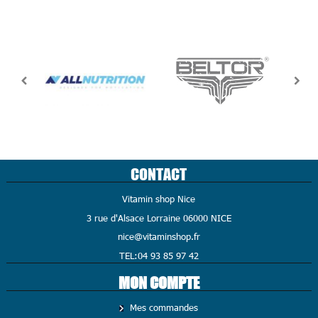
CONTACT
Vitamin shop Nice
3 rue d'Alsace Lorraine 06000 NICE
nice@vitaminshop.fr
TEL:04 93 85 97 42
MON COMPTE
Mes commandes