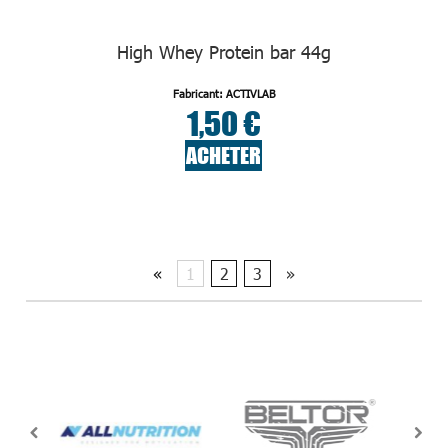
High Whey Protein bar 44g
Fabricant: ACTIVLAB
1,50 €
ACHETER
«
1
2
3
»