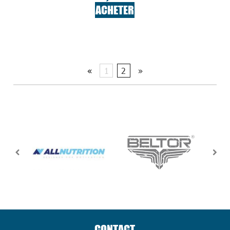
ACHETER
«
1
2
»
CONTACT