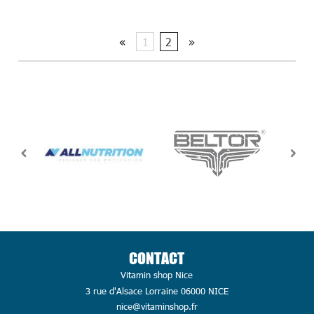
«
1
2
»
CONTACT
Vitamin shop Nice
3 rue d'Alsace Lorraine 06000 NICE
nice@vitaminshop.fr