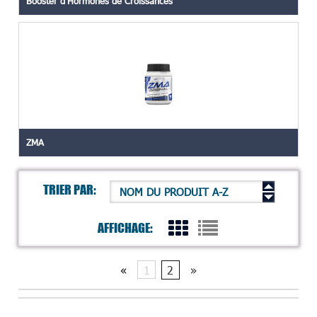
Booster d'Hormones de Croissances
ZMA
TRIER PAR:
NOM DU PRODUIT A-Z
AFFICHAGE:
«
1
2
»