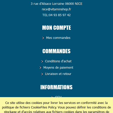
3 rue d'Alsace Lorraine 06000 NICE
nice@vitaminshop.fr
TEL:04 93 85 97 42
MON COMPTE
Mes commandes
COMMANDES
Conditions d'achat
Moyens de paiement
Livraison et retour
INFORMATIONS
CGV
Ce site utilise des cookies pour livrer les services en conformité avec la
Politique de confidentialité
politique de fichiers CookieFiles Policy. Vous pouvez définir les conditions de
stockage et d'accès relatives aux fichiers cookies dans les paramètres de