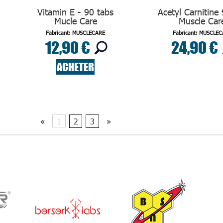
Vitamin E - 90 tabs
Acetyl Carnitine
Mucle Care
Muscle Car
Fabricant: MUSCLECARE
Fabricant: MUSCLE
12,90 €
24,90 €
ACHETER
«
1
2
3
»