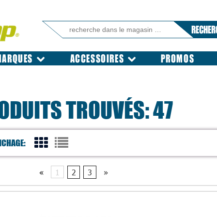
RECHER
MARQUES
ACCESSOIRES
PROMOS
ODUITS TROUVÉS: 47
ICHAGE:
«
1
2
3
»